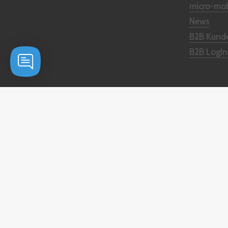
micro-mob
News
B2B Kund
B2B LogIn
Unsere Zahlungsdienstleister
Urheberrecht © 2026
micro Scooter
.