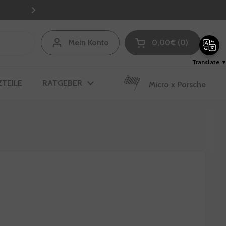
Kostenloser Versand ab 100€ inne
Weiter
Mein Konto
0,00€
0
Warenkorb öffnen
Warenkorb Gesamtbe
im Warenkorb
Translate 
TEILE
RATGEBER
Micro x Porsche