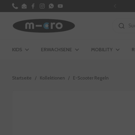
Zum Inhalt springen
Phone
Email
Facebook
Instagram
WhatsApp
YouTube
Zurück
KIDS
ERWACHSENE
MOBILITY
R
Startseite
/
Kollektionen
/
E-Scooter Regeln