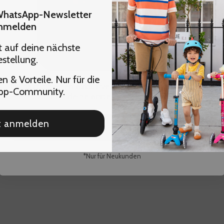
 WhatsApp-Newsletter
nmelden
 auf deine nächste
stellung.
n & Vorteile. Nur für die
Du hast dir einen
exklusiven Micro Gutschein
gesichert
pp-Community.
– einlösbar für deine
erste Bestellung
im Onlineshop.
t anmelden
Gutschein abholen*
*Nur für Neukunden