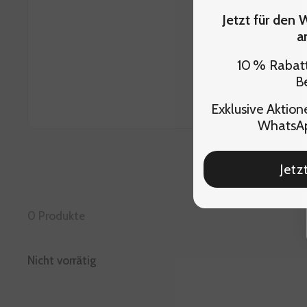
Jetzt für den
a
10 % Rabatt
Be
Exklusive Aktione
WhatsA
Jetz
0 Produkte
Nicht vorrätig