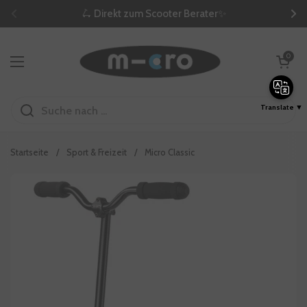
Zum Inhalt springen
🛴 Direkt zum Scooter Berater✨
Zurück
We
Warenkorb öf
0
Menü öffnen
Translate ▼
Startseite
/
Sport & Freizeit
/
Micro Classic