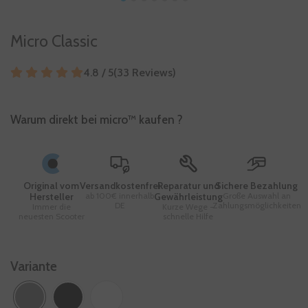
Micro Classic
4.8 / 5
(
33
Reviews
)
Warum direkt bei micro™ kaufen ?
Original vom
Versandkostenfrei
Reparatur und
Sichere Bezahlung
Hersteller
ab 100€ innerhalb
Gewährleistung
Große Auswahl an
DE
Zahlungsmöglichkeiten
Immer die
Kurze Wege -
neuesten Scooter
schnelle Hilfe
Variante