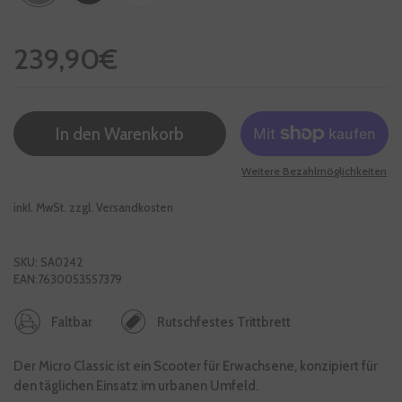
Regulärer Preis
239,90€
In den Warenkorb
Weitere Bezahlmöglichkeiten
inkl. MwSt. zzgl.
Versandkosten
SKU: SA0242
EAN:7630053557379
Faltbar
Rutschfestes Trittbrett
Der Micro Classic ist ein Scooter für Erwachsene, konzipiert für
den täglichen Einsatz im urbanen Umfeld.