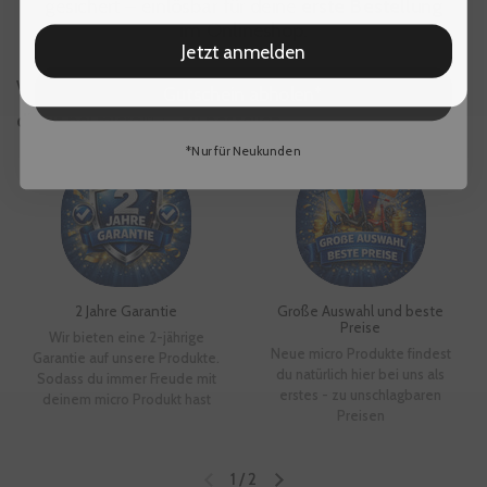
gesichert – einlösbar für deine
erste Bestellung
im Onlineshop.
Jetzt anmelden
Warum es sich lohnt
Gutschein abholen*
direkt bei micro™ 🛴 zu bestellen
*Nur für Neukunden
2 Jahre Garantie
Große Auswahl und beste
Preise
Wir bieten eine 2-jährige
Neue micro Produkte findest
Garantie auf unsere Produkte.
du natürlich hier bei uns als
Sodass du immer Freude mit
erstes - zu unschlagbaren
deinem micro Produkt hast
Preisen
1
/
2