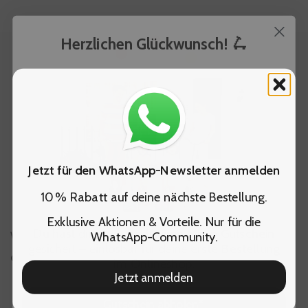
Herzlichen Glückwunsch! 🛴
Jetzt für den WhatsApp-Newsletter anmelden
10 % Rabatt auf deine nächste Bestellung.
Exklusive Aktionen & Vorteile. Nur für die
Du hast dir einen
exklusiven Micro Gutschein
Warum es sich lohnt
WhatsApp-Community.
gesichert – einlösbar für deine
erste Bestellung
direkt bei micro™ 🛴 zu bestellen
im Onlineshop.
Jetzt anmelden
Gutschein abholen*