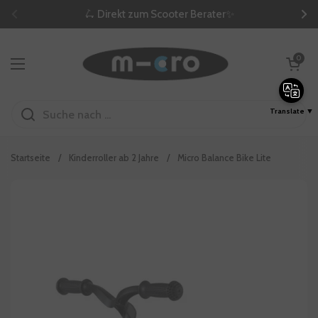
Zum Inhalt springen
🛴 Direkt zum Scooter Berater✨
Zurück
We
Warenkorb öf
0
Menü öffnen
Translate ▼
Startseite
/
Kinderroller ab 2 Jahre
/
Micro Balance Bike Lite