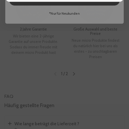
*Nur für Neukunden
2 Jahre Garantie
Große Auswahl und beste
Preise
Wir bieten eine 2-jährige
Neue micro Produkte findest
Garantie auf unsere Produkte.
du natürlich hier bei uns als
Sodass du immer Freude mit
erstes - zu unschlagbaren
deinem micro Produkt hast
Preisen
1
/
2
Vorherige Folie
Nächste Folie
FAQ
Häufig gestellte Fragen
Wie lange beträgt die Lieferzeit ?