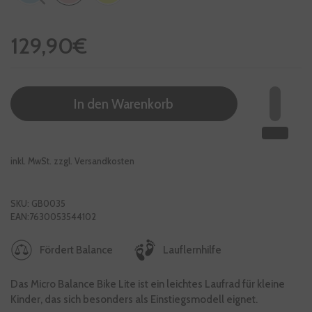
Regulärer Preis
129,90€
In den Warenkorb
inkl. MwSt. zzgl.
Versandkosten
SKU: GB0035
EAN:7630053544102
Fördert Balance
Lauflernhilfe
Das Micro Balance Bike Lite ist ein leichtes Laufrad für kleine
Kinder, das sich besonders als Einstiegsmodell eignet.