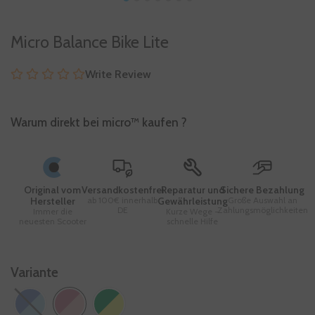
Micro Balance Bike Lite
Write Review
Warum direkt bei micro™ kaufen ?
Original vom
Versandkostenfrei
Reparatur und
Sichere Bezahlung
Hersteller
ab 100€ innerhalb
Gewährleistung
Große Auswahl an
DE
Zahlungsmöglichkeiten
Immer die
Kurze Wege -
neuesten Scooter
schnelle Hilfe
Variante