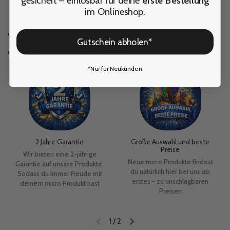
gesichert – einlösbar für deine
erste Bestellung
im Onlineshop.
Warum es sich lohnt
Gutschein abholen*
direkt bei micro™ 🛴 zu bestellen
*Nur für Neukunden
2 Jahre Garantie
Große Auswahl und beste
Preise
Wir bieten eine 2-jährige
Neue micro Produkte findest
Garantie auf unsere Produkte.
du natürlich hier bei uns als
Sodass du immer Freude mit
erstes - zu unschlagbaren
deinem micro Produkt hast
Preisen
1
/
2
Vorherige Folie
Nächste Folie