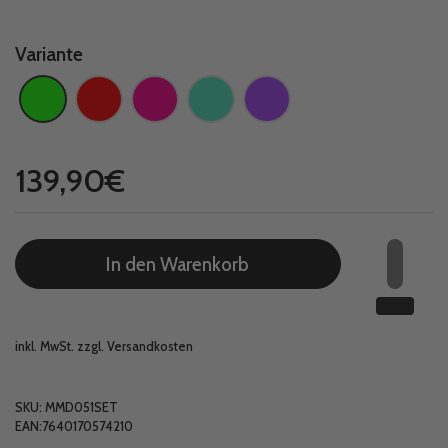
Variante
Regulärer Preis
139,90€
In den Warenkorb
inkl. MwSt. zzgl.
Versandkosten
SKU: MMD051SET
EAN:7640170574210