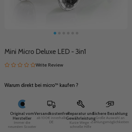
Mini Micro Deluxe LED - 3in1
Write Review
Warum direkt bei micro™ kaufen ?
Original vom
Versandkostenfrei
Reparatur und
Sichere Bezahlung
Hersteller
ab 100€ innerhalb
Gewährleistung
Große Auswahl an
DE
Zahlungsmöglichkeiten
Immer die
Kurze Wege -
neuesten Scooter
schnelle Hilfe