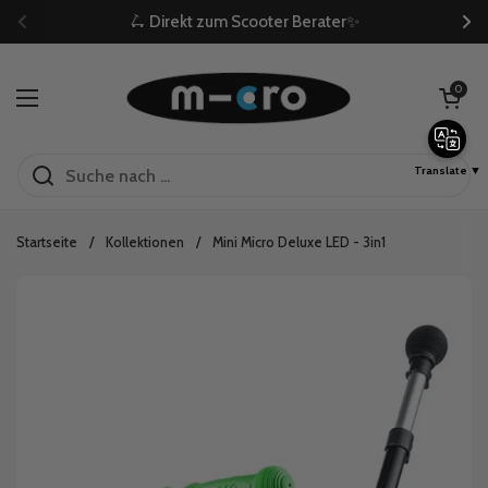
Zum Inhalt springen
🛴 Direkt zum Scooter Berater✨
Zurück
We
Warenkorb öf
0
Menü öffnen
Translate ▼
Startseite
/
Kollektionen
/
Mini Micro Deluxe LED - 3in1