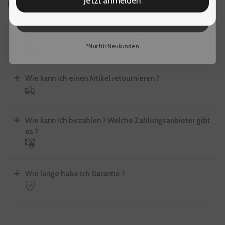
Häufig gestellte Fragen
Gutschein abholen*
Wie lange beträgt die Lieferzeit ?
*Nur für Neukunden
Wie kann ich einen Artikel retournieren ?
Wie kann ich bezahlen ? Welche Zahlungsanbieter gibt
es ?
Wie lange habe ich Garantie ?