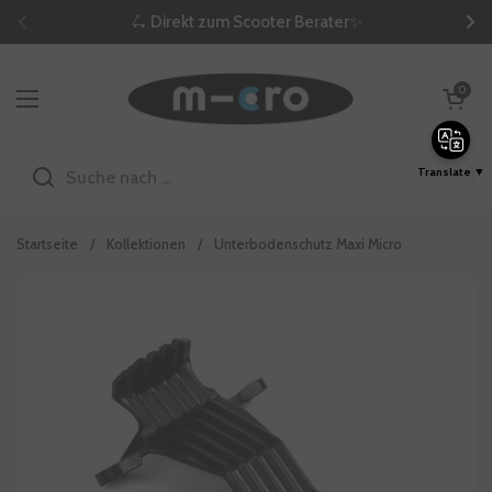
Zum Inhalt springen
🛴 Direkt zum Scooter Berater✨
Zurück
We
Warenkorb öf
0
Menü öffnen
Translate ▼
Startseite
/
Kollektionen
/
Unterbodenschutz Maxi Micro