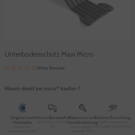
Unterbodenschutz Maxi Micro
Write Review
Warum direkt bei micro™ kaufen ?
Original vom
Versandkostenfrei
Reparatur und
Sichere Bezahlung
Hersteller
ab 100€ innerhalb
Gewährleistung
Große Auswahl an
DE
Zahlungsmöglichkeiten
Immer die
Kurze Wege -
neuesten Scooter
schnelle Hilfe